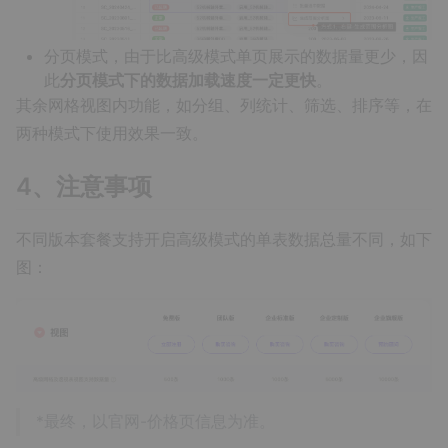
分页模式，由于比高级模式单页展示的数据量更少，因
此
分页模式下的数据加载速度一定更快
。
其余网格视图内功能，如分组、列统计、筛选、排序等，在
两种模式下使用效果一致。
4、注意事项
不同版本套餐支持开启高级模式的单表数据总量不同，如下
图：
*最终，以官网-价格页信息为准。