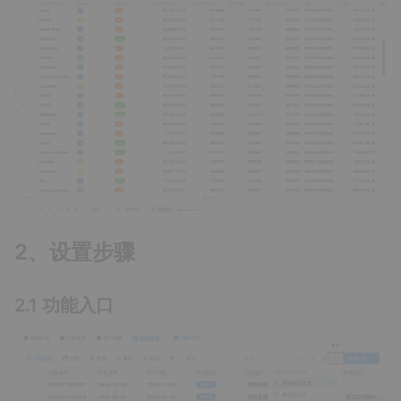
2、设置步骤
2.1 功能入口