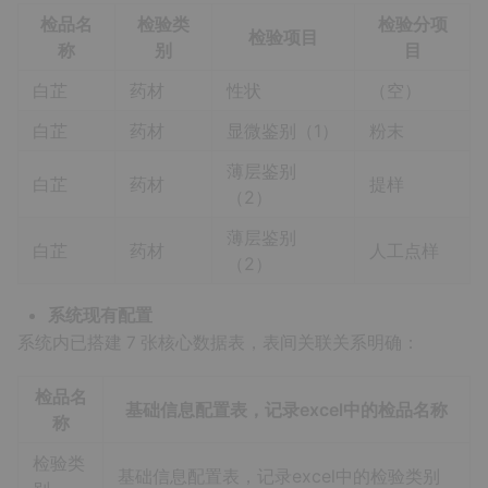
检品名
检验类
检验分项
检验项目
称
别
目
白芷
药材
性状
（空）
白芷
药材
显微鉴别（1）
粉末
薄层鉴别
白芷
药材
提样
（2）
薄层鉴别
白芷
药材
人工点样
（2）
系统现有配置
系统内已搭建 7 张核心数据表，表间关联关系明确：
检品名
基础信息配置表，记录excel中的检品名称
称
检验类
基础信息配置表，记录excel中的检验类别