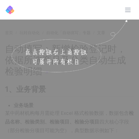
展开
首页
玩转自动化
自动化「自动填写」专题
文章
自动填写：新增检验登记时，
依据所选产品及分类自动生成
检验明细
↗️
1、业务背景
业务场景
某中药材机构每月需处理 Excel 格式检验数据，数据包含
检
品名称、检验类别、检验项目、检验分项目
四大核心字段
（部分检验分项目可能为空），典型数据示例如下：