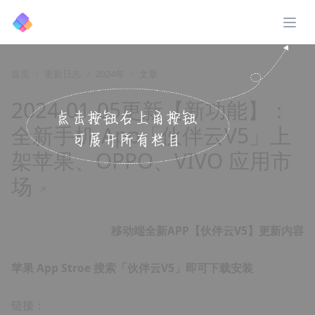
展开
首页
更新日志
2024年
文章
2024-01-05更新【新功能】：
全新手机 App「伙伴云V5」上
架苹果、OPPO、VIVO 应用市
场
↗️
移动端全新APP【伙伴云V5】更新内容
苹果 App Stroe 搜索「伙伴云V5」即可下载安装
链接：