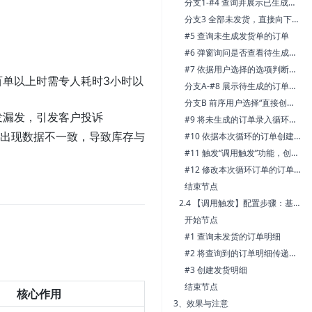
分支1-#4 查询并展示已生成过发货单的订单
分支3 全部未发货，直接向下执行#5
#5 查询未生成发货单的订单
#6 弹窗询问是否查看待生成发货单的订单数据
#7 依据用户选择的选项判断流转分支
百单以上时需专人耗时3小时以
分支A-#8 展示待生成的订单数据
分支B 前序用户选择“直接创建"则直接向下执行#9
发漏发，引发客户投诉
#9 将未生成的订单录入循环节点，逐条执行
易出现数据不一致，导致库存与
#10 依据本次循环的订单创建发货单
#11 触发“调用触发”功能，创建前序发货单对应的发货明细
#12 修改本次循环订单的订单状态
结束节点
2.4 【调用触发】配置步骤：基于进入循环的订单及新建的发货单，生成发货明细
开始节点
#1 查询未发货的订单明细
#2 将查询到的订单明细传递到循环中，逐条执行
#3 创建发货明细
结束节点
核心作用
3、效果与注意