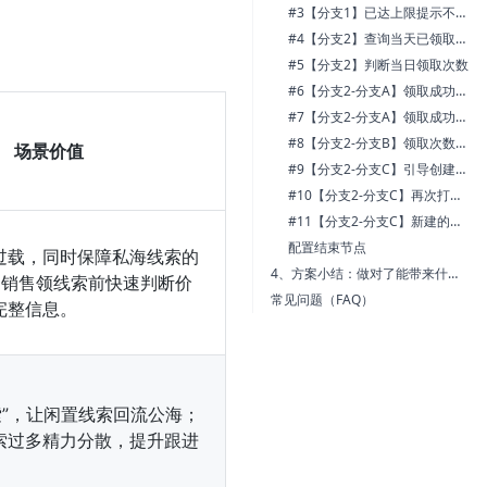
#3【分支1】已达上限提示不可领取
#4【分支2】查询当天已领取线索总数
#5【分支2】判断当日领取次数
#6【分支2-分支A】领取成功修改相关字段
#7【分支2-分支A】领取成功修改已领取次数
#8【分支2-分支B】领取次数已达上限提示
场景价值
#9【分支2-分支C】引导创建员工数据
#10【分支2-分支C】再次打开刚要领取的线索数据
#11【分支2-分支C】新建的员工数据今日领取次数设置为0
配置结束节点
过载，同时保障私海线索的
4、方案小结：做对了能带来什么改变？
 销售领线索前快速判断价
常见问题（FAQ）
完整信息。
索”，让闲置线索回流公海；
索过多精力分散，提升跟进