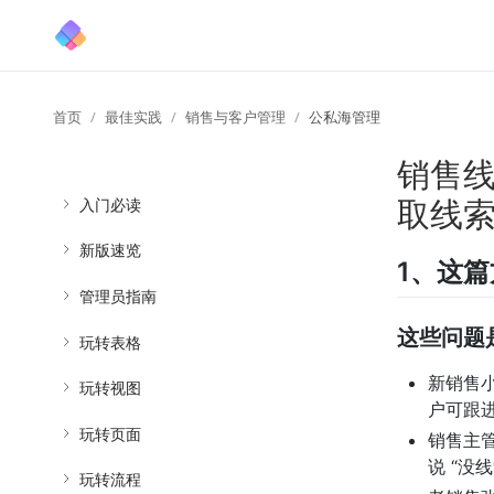
首页
最佳实践
销售与客户管理
公私海管理
销售线
取线
入门必读
新版速览
1、这
管理员指南
这些问题
玩转表格
新销售
玩转视图
户可跟
玩转页面
销售主管
说 “没
玩转流程