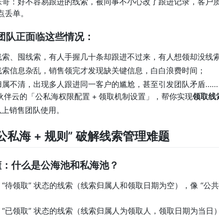
张哥：好不容易跟进的线索，被同事不小心改了跟进记录，客户质
点丢单。
团队正面临这些情况：
线索、囤线索，有人手握几十条却跟进不过来，有人想领却没线
线索信息杂乱，销售领完才发现缺关键信息，白白浪费时间；
归属不清，出现多人跟进同一客户的尴尬，甚至引发团队矛盾……
伙伴云的「公私海权限配置 + 领取机制设置」，帮你实现
领取线
人以上销售团队使用。
“公私海 + 规则” 破解线索管理难题
搞懂：什么是公海池和私海池？
“待领取” 状态的线索（线索归属人和领取日期为空），像 “公
“已领取” 状态的线索（线索归属人为领取人，领取日期为当日）