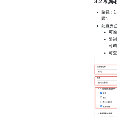
3.2 私海
路径：
限”。
配置要
可操
限制
可调
可查