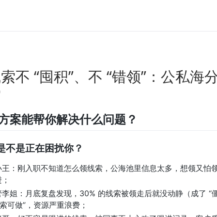
索不 “囤积”、不 “错领”：公私海分
索
篇方案能帮你解决什么问题？
是不是正在困扰你？
小王：刚入职不知道怎么领线索，公海池里信息太多，想领又怕
进；
李姐：月底复盘发现，30% 的线索被领走后就没动静（成了 “僵
线索可做”，资源严重浪费；