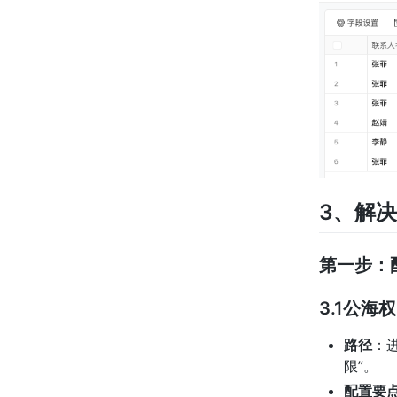
3、解
第一步：
3.1公海
路径
：
限”。
配置要