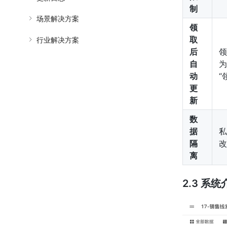
制
场景解决方案
领
取
行业解决方案
后
领
自
为
动
“
更
新
数
据
私
隔
改
离
2.3 系