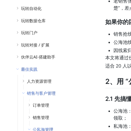
老销售
楚”，差
玩转自动化
玩转数据仓库
如果你的
玩转门户
销售抢
公海池
玩转对接 / 扩展
因线索
伙伴云AI-搭建助手
本文将通过
适合 20 
最佳实践
2、用 
人力资源管理
销售与客户管理
2.1 先
订单管理
公海池：
销售管理
领取；
私海池：
公私海管理