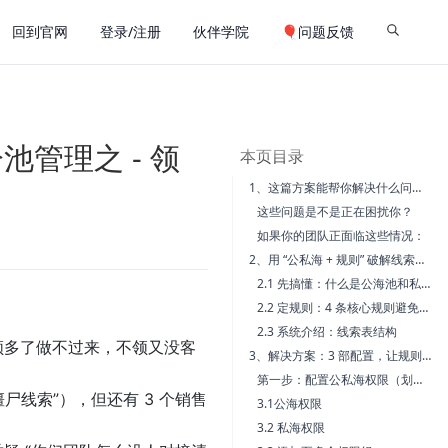
回到官网
登录/注册
伙伴学院
🎈问题反馈
池管理之 - 领
本页目录
1、这篇方案能帮你解决什么问题？
这些问题是不是正在困扰你？
如果你的团队正面临这些情况：
2、用 “公私海 + 规则” 破解线索管理难题
2.1 先搞懂：什么是公海池和私海池？
2.2 定规则：4 条核心规则避免混乱
2.3 系统介绍：线索表结构
领多了做不过来，不领又没客
3、解决方案：3 部配置，让规则跑起来
第一步：配置公私海权限（划清 “谁能看什么”）
尸线索”），但还有 3 个销售
3.1公海权限
3.2 私海权限