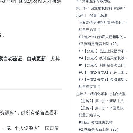
疑 “你们团队怎么没人对接清
3.3 添加至多个权限组
第二步：设置领取机制（控制 “怎么领、领多少”）
思路 1：轻量化领取
下面是快捷按钮配置步骤↓↓↓
配置开始节点
索；
#1 统计当前触发人已领取的线索总数
#2 判断是否满上限（20）
#3【分支1】已达上限提示不可领取
#4【分支2】统计当天领取线索总数
索自动验证、自动更新
，尤其
#5【分支2】判断是否满当日上限（6）
#6【分支2-分支A】已达上限提示不可领取
#7【分支2-分支B】领取成功修改相关字段
配置结束节点
思路 2：精细化领取（适合大型团队）—— 通过员工表记录领取次数
【思路2】第一步：新增【员工表】
【思路2】第二步：下面是快捷按钮配置步骤↓↓↓
共资源库”，供所有销售查看和
配置开始节点
#1 统计领取线索总数
，像 “个人资源库”，仅归属
#2 判断是否满上限（20）