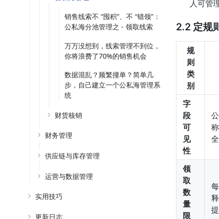
人可管
销售线索不 “囤积”、不 “错领”：
2.2 定
公私海分池管理之 - 领取线索
万万没想到，线索管理不到位，
规
你将浪费了70%的销售机会
则
类
数据混乱？频繁撞单？简单几
步，自己建立一个公私海管理系
别
统
字
财货核销
段
公
可
称
财务管理
见
全
性
供应链与库存管理
领
运营与数据管理
取
每
数
实用技巧
释
量
提
限
更新日志