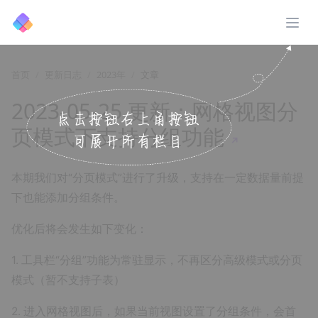
展开
首页
更新日志
2023年
文章
2023-05-25 更新：网格视图分
页模式下支持分组功能
↗️
本期我们对“分页模式”进行了升级，支持在一定数据量前提
下也能添加分组条件。
优化后将会发生如下变化：
1. 工具栏“分组”功能为常驻显示，不再区分高级模式或分页
模式（暂不支持子表）
2. 进入网格视图后，如果当前视图设置了分组条件，会首