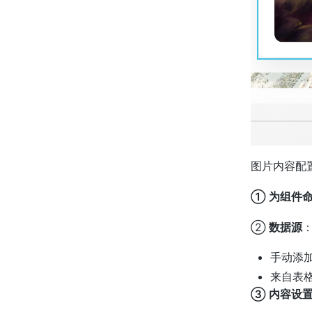
图片内容配
① 为组件
②
数据源
手动添
来自表
③ 内容设