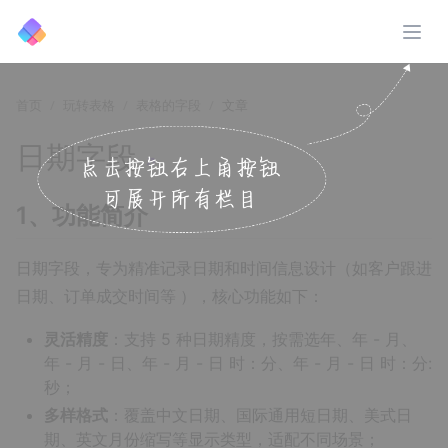
展开
首页
玩转表格
表格的字段
文章
日期字段
↗️
1、功能简介
日期字段，专为精准记录日期和时间信息设计（如客户跟进
日期、订单成交时间等 ），核心功能如下：
灵活精度
：支持 5 种日期精度，按需选年、年 - 月、
年 - 月 - 日、年 - 月 - 日 时：分、年 - 月 - 日 时：分:
秒；
多样格式
：覆盖中文日期、国际通用短日期、美式日
期、英文月份缩写等显示类型，适配不同场景；