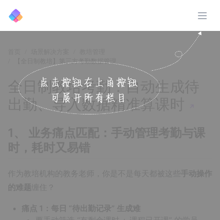
展开
首页
场景解决方案
教培管理
【全日制教培】第三方考勤数据管理
全日制教培考勤：自动生成待
出勤、导入数据精准算课时
↗️
1、 业务痛点匹配：手动管理考勤与课
时，耗时又易错
作为教培机构的教务老师，你是不是每天都被这些
手动操作
的难题
缠住？
痛点 1：每日 “待出勤记录” 生成难