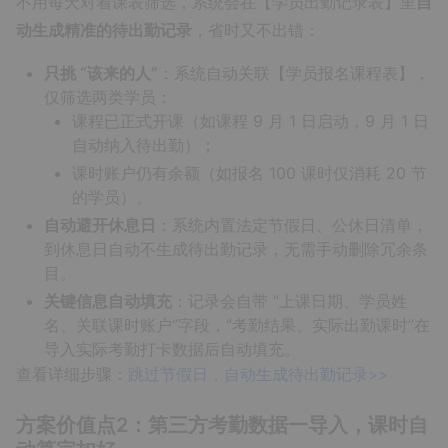
不用每天对着课表筛选，系统会在【学员出勤记录表】里
自
动生成精准的待出勤记录
，省时又不出错：
只挑 “该来的人”
：系统自动关联【学员报名课程表】，
仅筛选两类学员：
课程已正式开课（如课程 9 月 1 日启动，9 月 1 日
自动纳入待出勤）；
课时账户仍有余额（如报名 100 课时仅消耗 20 节
的学员）。
自动避开休息日
：系统内置法定节假日、公休日清单，
到休息日自动不生成待出勤记录，无需手动删除冗余条
目。
关键信息自动填充
：记录会自带 “上课日期、学员姓
名、关联课时账户”字段，“考勤结果、实际出勤课时”在
导入实际考勤打卡数据后自动填充。
查看详细步骤：
跳过节假日，自动生成待出勤记录>>
方案价值点2：第三方考勤数据一导入，课时自