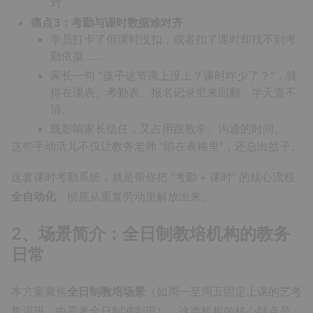
对。
痛点3：考勤与课时数据难对齐
学员打卡了但课时没扣，或者扣了课时却找不到考
勤依据……
家长一句 “孩子这节课上没上？课时咋少了？”，就
得在课表、考勤表、报名记录里来回翻，半天查不
清。
既影响家长信任，又占用跟教学、沟通的时间。
这些手动活儿不仅让教务老师 “陷在表格里”，还总出岔子。
这套课时考勤系统，就是帮你把 “考勤 + 课时” 的核心流程
全自动化
，彻底从重复劳动里解放出来。
2、场景简介：全日制教培机构的教务
日常
本方案聚焦
全日制教培场景
（如周一至周五固定上课的艺考
集训班、中高考全日制冲刺班）。这类机构的核心特点是：