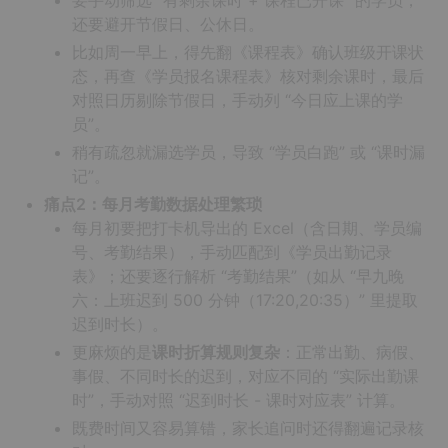
要手动筛选 “有剩余课时 + 课程已开课” 的学员，
还要避开节假日、公休日。
比如周一早上，得先翻《课程表》确认班级开课状
态，再查《学员报名课程表》核对剩余课时，最后
对照日历剔除节假日，手动列 “今日应上课的学
员”。
稍有疏忽就漏选学员，导致 “学员白跑” 或 “课时漏
记”。
痛点2：每月考勤数据处理繁琐
每月初要把打卡机导出的 Excel（含日期、学员编
号、考勤结果），手动匹配到《学员出勤记录
表》；还要逐行解析 “考勤结果”（如从 “早九晚
六：上班迟到 500 分钟（17:20,20:35）” 里提取
迟到时长）。
更麻烦的是
课时折算规则复杂
：正常出勤、病假、
事假、不同时长的迟到，对应不同的 “实际出勤课
时”，手动对照 “迟到时长 - 课时对应表” 计算。
既费时间又容易算错，家长追问时还得翻遍记录核