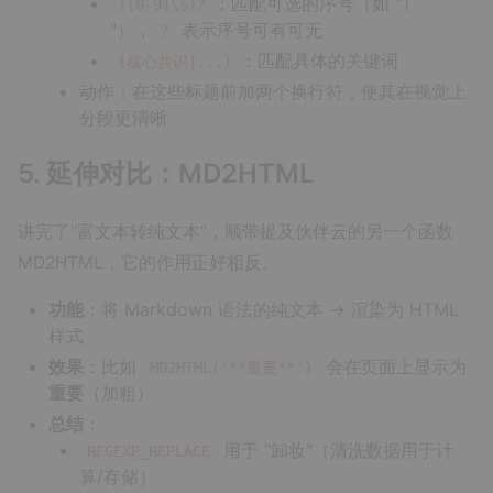
：匹配可选的序号（如 "1
([0-9]\s)?
"），
表示序号可有可无
?
：匹配具体的关键词
(核心共识|...)
动作：在这些标题前加两个换行符，使其在视觉上
分段更清晰
5. 延伸对比：MD2HTML
讲完了"富文本转纯文本"，顺带提及伙伴云的另一个函数
MD2HTML，它的作用正好相反。
功能
：将 Markdown 语法的纯文本 → 渲染为 HTML
样式
效果
：比如
会在页面上显示为
MD2HTML('**重要**')
重要
（加粗）
总结
：
用于 "卸妆"（清洗数据用于计
REGEXP_REPLACE
算/存储）