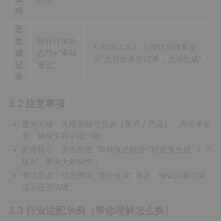
功
无
生
所有订单状
1. 勾选订单2. 点按钮后弹窗提
成
态均≠"审核
示"无符合条件订单，无法生成"
记
通过"
录
3.2 注意事项
建表关键：先搭基础信息表（客户 / 产品），再搭单据
表，确保关联字段一致；
配置核心：重点检查 “审核状态校验”“防重复生成” 2 个
规则，避免无效操作；
测试重点：优先测试 “部分生成” 场景，验证问题订单
提示是否清晰。
3.3 行业适配示例（帮你理解怎么换）