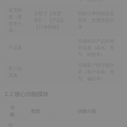
发货明
关联了【发货
同步订单明细至发
细（发
单】、【产品】、
货单，支撑拣货出
货单子
【订单明细】
库
表）
存储全部产品的相
产品表
-
关信息（品名、型
号、样图等）
存储客户的详细信
客户信
-
息（客户名称、类
息表
型、偏好等）
2.2 核心功能模块
功
类型
功能介绍
能
快