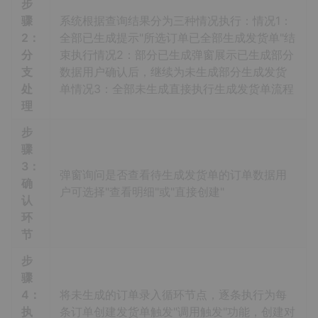
步
骤
系统根据查询结果分为三种情况执行：情况1：
2：
全部已生成提示"所选订单已全部生成发货单"结
分
束执行情况2：部分已生成弹窗展示已生成部分
支
数据用户确认后，继续为未生成部分生成发货
处
单情况3：全部未生成直接执行生成发货单流程
理
步
骤
3：
弹窗询问是否查看待生成发货单的订单数据用
确
户可选择"查看明细"或"直接创建"
认
环
节
步
骤
4：
将未生成的订单录入循环节点，逐条执行为每
执
条订单创建发货单触发"调用触发"功能，创建对