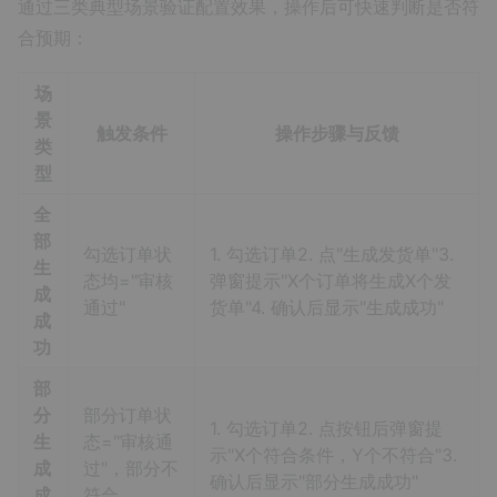
通过三类典型场景验证配置效果，操作后可快速判断是否符
合预期：
场
景
触发条件
操作步骤与反馈
类
型
全
部
勾选订单状
1. 勾选订单2. 点"生成发货单"3.
生
态均="审核
弹窗提示"X个订单将生成X个发
成
通过"
货单"4. 确认后显示"生成成功"
成
功
部
分
部分订单状
1. 勾选订单2. 点按钮后弹窗提
生
态="审核通
示"X个符合条件，Y个不符合"3.
成
过"，部分不
确认后显示"部分生成成功"
成
符合