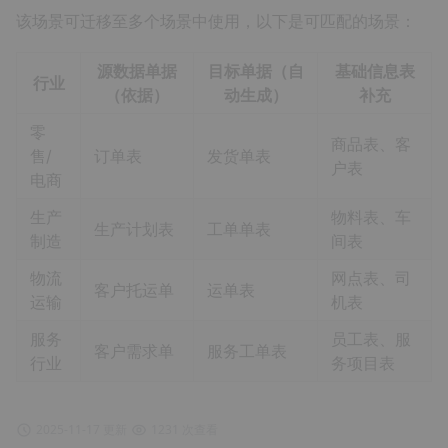
该场景可迁移至多个场景中使用，以下是可匹配的场景：
源数据单据
目标单据（自
基础信息表
行业
（依据）
动生成）
补充
零
商品表、客
售/
订单表
发货单表
户表
电商
生产
物料表、车
生产计划表
工单单表
制造
间表
物流
网点表、司
客户托运单
运单表
运输
机表
服务
员工表、服
客户需求单
服务工单表
行业
务项目表
2025-11-17 更新
1231 次查看