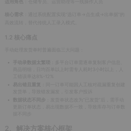
适用角色
：仓储专员、运营助理等一线操作人员
核心需求
：通过系统配置实现“选订单→点生成→出单据”的
高效流转，替代传统人工录入模式。
1.2 核心痛点
手动处理发货单时普遍面临三大问题：
手动录数据太繁琐
：多平台订单需逐单复制客户信息、
商品明细，日均百单以上时需专人耗时3小时以上，人
工错误率达8%-12%
易出错且重复
：同一订单可能因人工核对疏漏重复创建
发货单，导致错发漏发，引发客户投诉
数据状态不同步
：发货单状态改为“已发货”后，需手动
更新订单状态，易出现数据不一致，导致库存与订单数
据不同步
2、解决方案核心框架