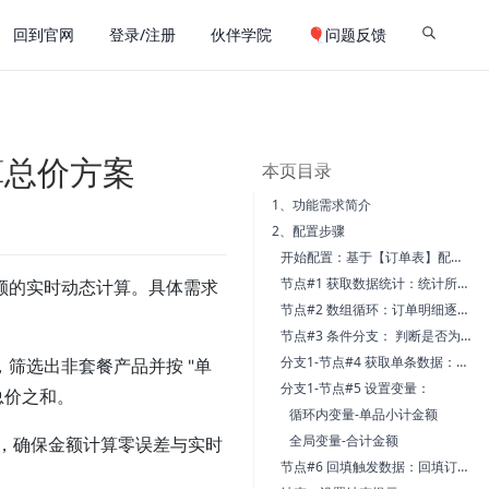
回到官网
登录/注册
伙伴学院
🎈问题反馈
算总价方案
本页目录
1、功能需求简介
2、配置步骤
开始配置：基于【订单表】配置自动填写
节点#1 获取数据统计：统计所选套餐的价格
额的实时动态计算。具体需求
节点#2 数组循环：订单明细逐条循环
节点#3 条件分支： 判断是否为非套餐单品
分支1-节点#4 获取单条数据：查询循环数据的产品信息
筛选出非套餐产品并按 "单
分支1-节点#5 设置变量：
总价之和。
循环内变量-单品小计金额
全局变量-合计金额
预，确保金额计算零误差与实时
节点#6 回填触发数据：回填订单总额