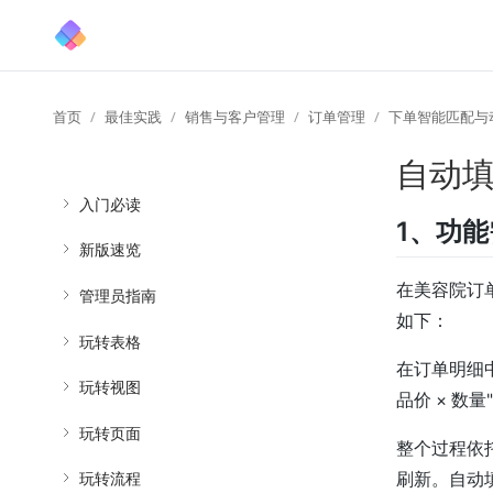
首页
最佳实践
销售与客户管理
订单管理
下单智能匹配与
自动
入门必读
1、功
新版速览
在美容院订
管理员指南
如下：
玩转表格
在订单明细
玩转视图
品价 × 
玩转页面
整个过程依
玩转流程
刷新。自动